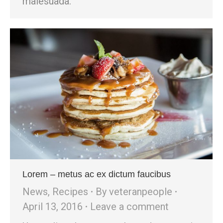
malesuada.
Lorem – metus ac ex dictum faucibus
News
,
Recipes
By
veteranpeople
April 13, 2016
Leave a comment